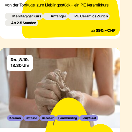
Von der Tonkugel zum Lieblingsstück – ein PIE Keramikkurs
Mehrtägiger Kurs
Anfänger
PIE Ceramics Zürich
4 x 2.5 Stunden
ab
390.– CHF
Eventdetails
Do., 8.10.
18.30 Uhr
Keramik
Gefässe
Geschirr
Hand Building
Sculptural