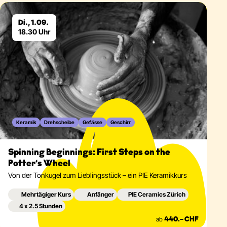
Eventdetails
Di., 1.09.
18.30 Uhr
Keramik
Drehscheibe
Gefässe
Geschirr
Spinning Beginnings: First Steps on the
Potter‘s Wheel
Von der Tonkugel zum Lieblingsstück – ein PIE Keramikkurs
Mehrtägiger Kurs
Anfänger
PIE Ceramics Zürich
4 x 2.5 Stunden
ab
440.– CHF