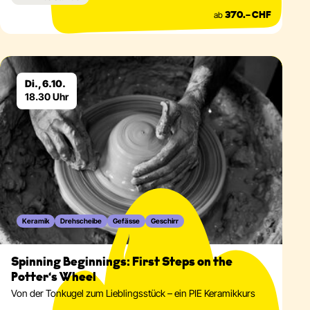
ab
370.– CHF
Eventdetails
Di., 6.10.
18.30 Uhr
Keramik
Drehscheibe
Gefässe
Geschirr
Spinning Beginnings: First Steps on the
Potter‘s Wheel
Von der Tonkugel zum Lieblingsstück – ein PIE Keramikkurs