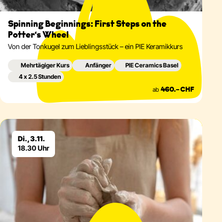
Spinning Beginnings: First Steps on the
Potter‘s Wheel
Von der Tonkugel zum Lieblingsstück – ein PIE Keramikkurs
Mehrtägiger Kurs
Anfänger
PIE Ceramics Basel
4 x 2.5 Stunden
ab
460.– CHF
Eventdetails
Di., 3.11.
18.30 Uhr