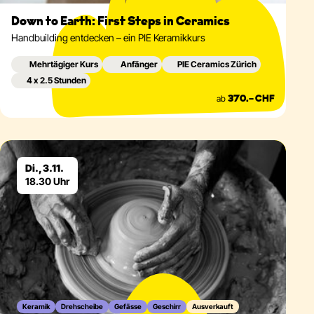
Down to Earth: First Steps in Ceramics
Handbuilding entdecken – ein PIE Keramikkurs
Mehrtägiger Kurs
Anfänger
PIE Ceramics Zürich
4 x 2.5 Stunden
ab
370.– CHF
Eventdetails
Di., 3.11.
18.30 Uhr
Keramik
Drehscheibe
Gefässe
Geschirr
Ausverkauft