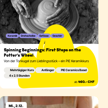
Keramik
Drehscheibe
Gefässe
Geschirr
Spinning Beginnings: First Steps on the
Potter‘s Wheel
Von der Tonkugel zum Lieblingsstück – ein PIE Keramikkurs
Mehrtägiger Kurs
Anfänger
PIE Ceramics Basel
4 x 2.5 Stunden
ab
460.– CHF
Eventdetails
Mi., 2.12.