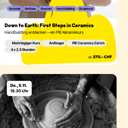
Keramik
Gefässe
Geschirr
Hand Building
Sculptural
Down to Earth: First Steps in Ceramics
Handbuilding entdecken – ein PIE Keramikkurs
Mehrtägiger Kurs
Anfänger
PIE Ceramics Zürich
4 x 2.5 Stunden
ab
370.– CHF
Eventdetails
Do., 5.11.
18.30 Uhr