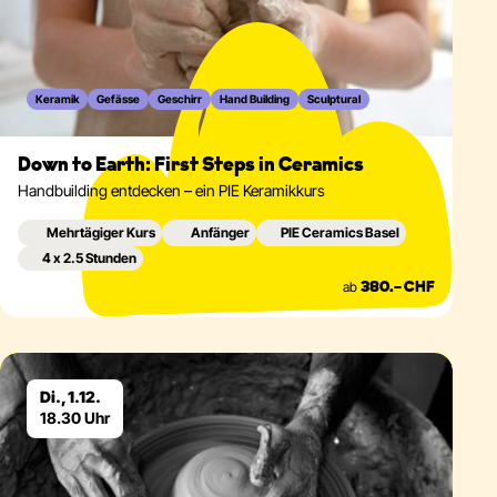
Keramik
Gefässe
Geschirr
Hand Building
Sculptural
Down to Earth: First Steps in Ceramics
Handbuilding entdecken – ein PIE Keramikkurs
Mehrtägiger Kurs
Anfänger
PIE Ceramics Basel
4 x 2.5 Stunden
ab
380.– CHF
Eventdetails
Di., 1.12.
18.30 Uhr