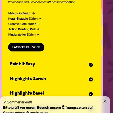
Workshops und Servicezeiten oft besser erreichbar.
Malstudio Zürich
Keramikstudio Zürich
Creative Café Zürich
Action Painting Park
Kinderatelier Zürich
Entdecke PIE Zürich
Paint It Easy
Unser Kalender
Highlights Zürich
Eventplaner für Feiern
Studio Classes
Malkurs
Offenes Atelier
Highlights Basel
Malen für Erwachsene
Community Events
Action Painting
Unser Team
☀️ Sommerferien!!!
Malkurs
Graffitikurse
News
Bitte prüft vor eurem Besuch unsere Öffnungszeiten auf
Private Feiern & Events
Malen für Erwachsene
Töpferkurse
Kontakt
Google oder ruft uns kurz an.