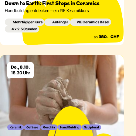
Down to Earth: First Steps in Ceramics
Handbuilding entdecken – ein PIE Keramikkurs
Mehrtägiger Kurs
Anfänger
PIE Ceramics Basel
4 x 2.5 Stunden
ab
380.– CHF
Eventdetails
Do., 8.10.
18.30 Uhr
Keramik
Gefässe
Geschirr
Hand Building
Sculptural