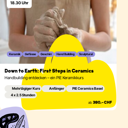
18.30 Uhr
Keramik
Gefässe
Geschirr
Hand Building
Sculptural
Down to Earth: First Steps in Ceramics
Handbuilding entdecken – ein PIE Keramikkurs
Mehrtägiger Kurs
Anfänger
PIE Ceramics Basel
4 x 2.5 Stunden
ab
380.– CHF