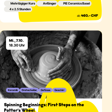
Mehrtägiger Kurs
Anfänger
PIE Ceramics Basel
4 x 2.5 Stunden
ab
460.– CHF
Eventdetails
Mi., 7.10.
18.30 Uhr
Keramik
Drehscheibe
Gefässe
Geschirr
Spinning Beginnings: First Steps on the
Potter‘s Wheel