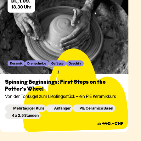
Di., 1.09.
18.30 Uhr
Keramik
Drehscheibe
Gefässe
Geschirr
Spinning Beginnings: First Steps on the
Potter‘s Wheel
Von der Tonkugel zum Lieblingsstück – ein PIE Keramikkurs
Mehrtägiger Kurs
Anfänger
PIE Ceramics Basel
4 x 2.5 Stunden
ab
440.– CHF