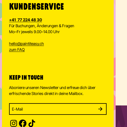
KUNDENSERVICE
+41 77 224 48 30
Für Buchungen, Änderungen & Fragen
Mo–Fr jeweils 9.00–14.00 Uhr
hello
@
paintiteasy.ch
zum FAQ
KEEP IN TOUCH
Aboniere unseren Newsletter und erfreue dich über
erfrischende Stories direkt in deine Mailbox.
Enter your email address to subscribe
Subscribe to our newsletter and stay updated.
SUBSCRIBE
Provide your email address to subscribe. For e.g 