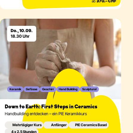
ab
370.– CHF
Eventdetails
Do., 10.09.
18.30 Uhr
Keramik
Gefässe
Geschirr
Hand Building
Sculptural
Down to Earth: First Steps in Ceramics
Handbuilding entdecken – ein PIE Keramikkurs
Mehrtägiger Kurs
Anfänger
PIE Ceramics Basel
4 x 2.5 Stunden