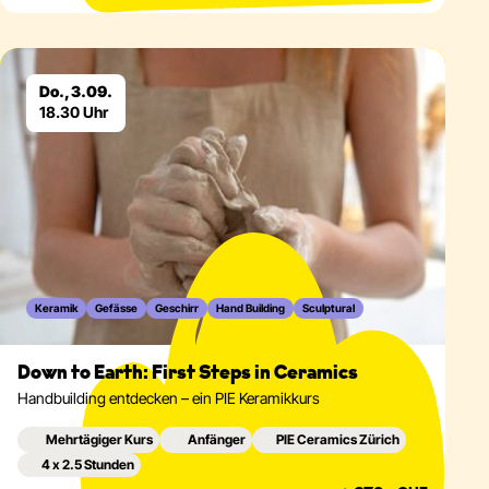
Eventdetails
Do., 3.09.
18.30 Uhr
Keramik
Gefässe
Geschirr
Hand Building
Sculptural
Down to Earth: First Steps in Ceramics
Handbuilding entdecken – ein PIE Keramikkurs
Mehrtägiger Kurs
Anfänger
PIE Ceramics Zürich
4 x 2.5 Stunden