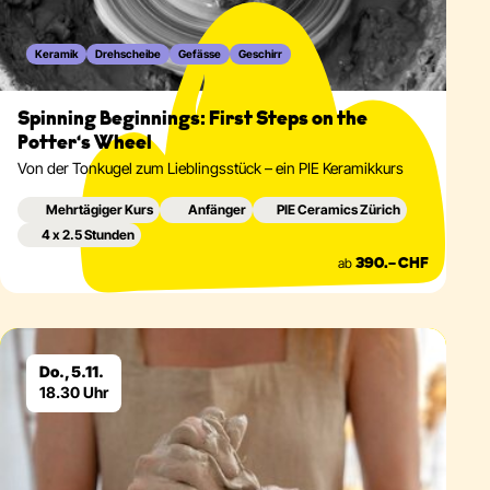
Keramik
Drehscheibe
Gefässe
Geschirr
Spinning Beginnings: First Steps on the
Potter‘s Wheel
Von der Tonkugel zum Lieblingsstück – ein PIE Keramikkurs
Mehrtägiger Kurs
Anfänger
PIE Ceramics Zürich
4 x 2.5 Stunden
ab
390.– CHF
Eventdetails
Do., 5.11.
18.30 Uhr