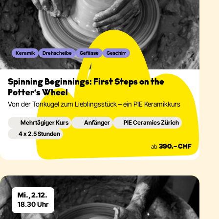
Keramik
Drehscheibe
Gefässe
Geschirr
Spinning Beginnings: First Steps on the
Potter‘s Wheel
Von der Tonkugel zum Lieblingsstück – ein PIE Keramikkurs
Mehrtägiger Kurs
Anfänger
PIE Ceramics Zürich
4 x 2.5 Stunden
ab
390.– CHF
Eventdetails
Mi., 2.12.
18.30 Uhr