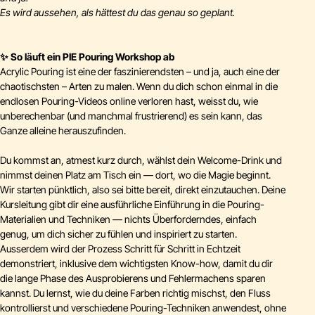
Es wird aussehen, als hättest du das genau so geplant.
✨ So läuft ein PIE Pouring Workshop ab
Acrylic Pouring ist eine der faszinierendsten – und ja, auch eine der
chaotischsten – Arten zu malen. Wenn du dich schon einmal in die
endlosen Pouring-Videos online verloren hast, weisst du, wie
unberechenbar (und manchmal frustrierend) es sein kann, das
Ganze alleine herauszufinden.
Du kommst an, atmest kurz durch, wählst dein Welcome-Drink und
nimmst deinen Platz am Tisch ein — dort, wo die Magie beginnt.
Wir starten pünktlich, also sei bitte bereit, direkt einzutauchen. Deine
Kursleitung gibt dir eine ausführliche Einführung in die Pouring-
Materialien und Techniken — nichts Überforderndes, einfach
genug, um dich sicher zu fühlen und inspiriert zu starten.
Ausserdem wird der Prozess Schritt für Schritt in Echtzeit
demonstriert, inklusive dem wichtigsten Know-how, damit du dir
die lange Phase des Ausprobierens und Fehlermachens sparen
kannst. Du lernst, wie du deine Farben richtig mischst, den Fluss
kontrollierst und verschiedene Pouring-Techniken anwendest, ohne