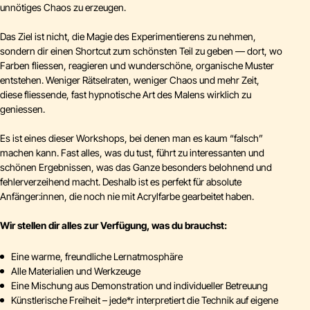
unnötiges Chaos zu erzeugen.
Das Ziel ist nicht, die Magie des Experimentierens zu nehmen,
sondern dir einen Shortcut zum schönsten Teil zu geben — dort, wo
Farben fliessen, reagieren und wunderschöne, organische Muster
entstehen. Weniger Rätselraten, weniger Chaos und mehr Zeit,
diese fliessende, fast hypnotische Art des Malens wirklich zu
geniessen.
Es ist eines dieser Workshops, bei denen man es kaum “falsch”
machen kann. Fast alles, was du tust, führt zu interessanten und
schönen Ergebnissen, was das Ganze besonders belohnend und
fehlerverzeihend macht. Deshalb ist es perfekt für absolute
Anfänger:innen, die noch nie mit Acrylfarbe gearbeitet haben.
Wir stellen dir alles zur Verfügung, was du brauchst:
Eine warme, freundliche Lernatmosphäre
Alle Materialien und Werkzeuge
Eine Mischung aus Demonstration und individueller Betreuung
Künstlerische Freiheit – jede*r interpretiert die Technik auf eigene