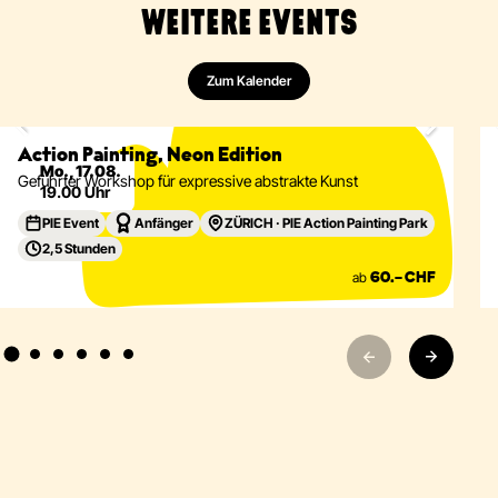
WEITERE EVENTS
Zum Kalender
Malen
Abstrakt
Acryl
Action Painting
Eventdetails
Action Painting, Neon Edition
Mo., 17.08.
Geführter Workshop für expressive abstrakte Kunst
19.00 Uhr
PIE Event
Anfänger
ZÜRICH · PIE Action Painting Park
2,5 Stunden
ab
60.– CHF