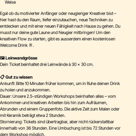
Weise
Egal ob du motivierter Anfänger oder neugieriger Kreativer bist –
hier hast du den Raum, tiefer einzutauchen, neue Techniken zu
entdecken und mit einer neuen Fähigkeit nach Hause zu gehen. Du
musst nur deine gute Laune und Neugier mitbringen! Um den
kreativen Flow zu starten, gibt es ausserdem einen kostenlosen
Welcome Drink 🥂.
🖼️ Leinwandgrösse
Dein Ticket beinhaltet drei Leinwände à 30 × 30 cm.
📋 Gut zu wissen
Ankunft: Bitte 10 Minuten früher kommen, um in Ruhe deinen Drink
zu holen und anzukommen.
Dauer: Unsere 2.5-stündigen Workshops beinhalten alles – vom
Ankommen und kreativen Arbeiten bis hin zum Aufräumen,
Abrunden und einem Gruppenfoto. Die aktive Zeit zum Malen oder
mit Keramik beträgt etwa 2 Stunden.
Stornierung: Tickets sind übertragbar, aber nicht rückerstattbar
innerhalb von 36 Stunden. Eine Umbuchung ist bis 72 Stunden vor
dem Workshop möglich.