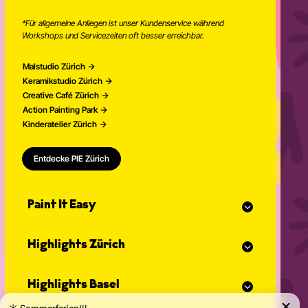
*Für allgemeine Anliegen ist unser Kundenservice während
Workshops und Servicezeiten oft besser erreichbar.
Malstudio Zürich
Keramikstudio Zürich
Creative Café Zürich
Action Painting Park
Kinderatelier Zürich
Entdecke PIE Zürich
Paint It Easy
Unser Kalender
Highlights Zürich
Eventplaner für Feiern
Studio Classes
Malkurs
Offenes Atelier
Highlights Basel
Malen für Erwachsene
Community Events
Action Painting
Unser Team