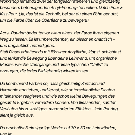
Workshop lernst du zwei der fortgeschritteneren und gleichzeitig
besonders befriedigenden Acryl-Pouring-Techniken: Dutch Pour &
Kiss Pour. (Ja, das ist die Technik, bei der du einen Föhn benutzt,
um die Farbe über die Oberfläche zu bewegen!)
Acryl-Pouring bedeutet vor allem eines: der Farbe ihren eigenen
Weg zu lassen. Es ist unberechenbar, ein bisschen chaotisch –
und unglaublich befriedigend.
Statt Pinsel arbeitest du mit flüssiger Acrylfarbe, kippst, schichtest
und lenkst die Bewegung über deine Leinwand, um organische
Muster, weiche Übergänge und diese typischen “Cells” zu
erzeugen, die jedes Bild lebendig wirken lassen.
Du kombinierst Farben so, dass gleichzeitig Kontrast und
Harmonie entstehen, und lernst, wie unterschiedliche Dichten
miteinander reagieren und wie schon kleine Bewegungen das
gesamte Ergebnis verändern können. Von fliessenden, sanften
Verläufen bis zu kräftigen, marmorierten Effekten – kein Pouring
sieht je gleich aus.
Du erschaffst 3 einzigartige Werke auf 30 × 30 cm Leinwänden,
und ja: