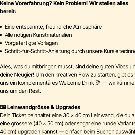
Keine Vorerfahrung? Kein Problem! Wir stellen alles
bereit:
Eine entspannte, freundliche Atmosphäre
Alle nötigen Kunstmaterialien
Vorgefertigte Vorlagen
Schritt-für-Schritt-Anleitung durch unsere Kursleiter:in
Alles, was du mitbringen musst, sind deine guten Vibes u
deine Neugier! Um den kreativen Flow zu starten, gibt es
uns ein komplementäres Welcome Drink 🥂 — wir kümme
uns um den Rest.
🖼️ Leinwandgrösse & Upgrades
Dein Ticket beinhaltet eine 30 × 40 cm Leinwand, die du a
eine grössere (40 × 50 cm) oder sogar eine runde Variant
40 cm) upgraden kannst — einfach beim Buchen auswäh