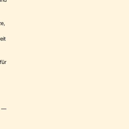
ze,
eit
für
n —