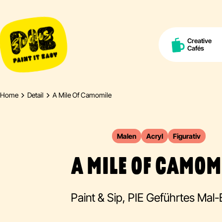
Creative
Cafés
Home
Detail
A Mile Of Camomile
Malen
Acryl
Figurativ
A MILE OF CAMOM
Paint & Sip, PIE Geführtes Mal