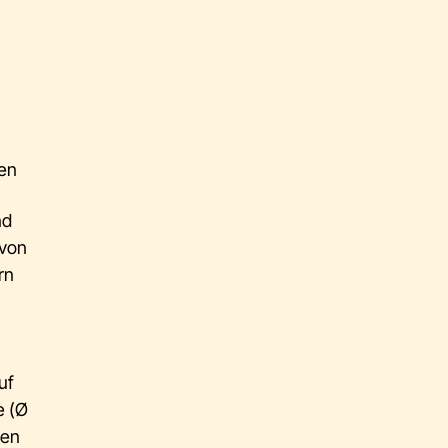
nen
nd
 von
rn
uf
e (Ø
len