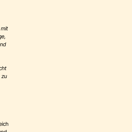
 mit
ge,
und
cht
 zu
eich
 und