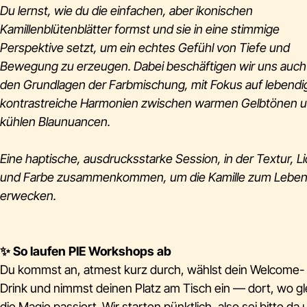
Du lernst, wie du die einfachen, aber ikonischen
Kamillenblütenblätter formst und sie in eine stimmige
Perspektive setzt, um ein echtes Gefühl von Tiefe und
Bewegung zu erzeugen. Dabei beschäftigen wir uns auch
den Grundlagen der Farbmischung, mit Fokus auf lebendi
kontrastreiche Harmonien zwischen warmen Gelbtönen 
kühlen Blaunuancen.
Eine haptische, ausdrucksstarke Session, in der Textur, Li
und Farbe zusammenkommen, um die Kamille zum Leben
erwecken.
✨
So laufen PIE Workshops ab
Du kommst an, atmest kurz durch, wählst dein Welcome-
Drink und nimmst deinen Platz am Tisch ein — dort, wo gl
die Magie passiert. Wir starten pünktlich, also sei bitte da