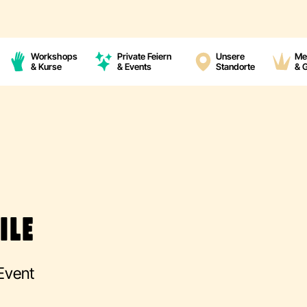
Workshops
Private Feiern
Unsere
Me
& Kurse
& Events
Standorte
& 
ILE
-Event