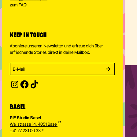
zum FAQ
KEEP IN TOUCH
Aboniere unseren Newsletter und erfreue dich über
erfrischende Stories direkt in deine Mailbox.
Enter your email address to subscribe
Subscribe to our newsletter and stay updated.
SUBSCRIBE
Provide your email address to subscribe. For e.g 
BASEL
PIE Studio Basel
Wallstrasse 14, 4051 Basel
+41 77 231 00 33
*