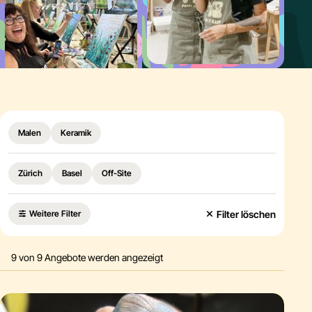
Essen & Trinken
Kreative Private Party
Warum Paint It Easy
Abl
Malen
Keramik
Zürich
Basel
Off-Site
Filter löschen
Weitere Filter
9
von
9
Angebote werden angezeigt