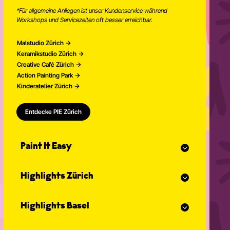
*Für allgemeine Anliegen ist unser Kundenservice während
Workshops und Servicezeiten oft besser erreichbar.
Malstudio Zürich
Keramikstudio Zürich
Creative Café Zürich
Action Painting Park
Kinderatelier Zürich
Entdecke PIE Zürich
Paint It Easy
Unser Kalender
Highlights Zürich
Eventplaner für Feiern
Studio Classes
Malkurs
Offenes Atelier
Highlights Basel
Malen für Erwachsene
Community Events
Action Painting
Unser Team
Malkurs