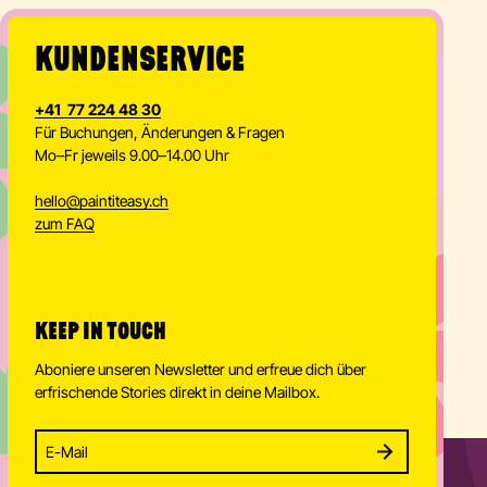
KUNDENSERVICE
+41 77 224 48 30
Für Buchungen, Änderungen & Fragen
Mo–Fr jeweils 9.00–14.00 Uhr
hello
@
paintiteasy.ch
zum FAQ
KEEP IN TOUCH
Aboniere unseren Newsletter und erfreue dich über
erfrischende Stories direkt in deine Mailbox.
Enter your email address to subscribe
Subscribe to our newsletter and stay updated.
SUBSCRIBE
Provide your email address to subscribe. For e.g 