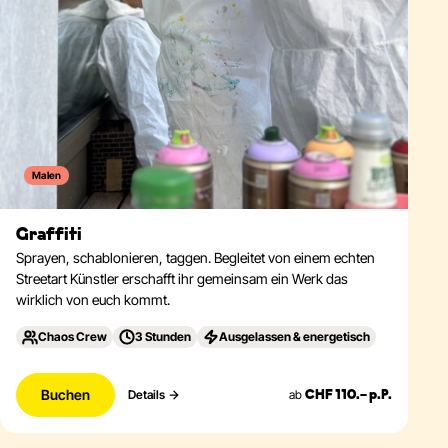
Malen
Graffiti
Sprayen, schablonieren, taggen. Begleitet von einem echten
Streetart Künstler erschafft ihr gemeinsam ein Werk das
wirklich von euch kommt.
Chaos Crew
3 Stunden
Ausgelassen & energetisch
Buchen
ab
Details
CHF 110.– p.P.