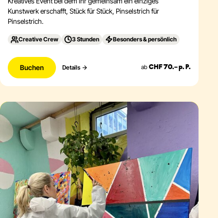
Kreatives Event bei dem ihr gemeinsam ein einziges
Kunstwerk erschafft, Stück für Stück, Pinselstrich für
Pinselstrich.
Creative Crew
3 Stunden
Besonders & persönlich
Buchen
ab
Details
CHF 70.– p. P.