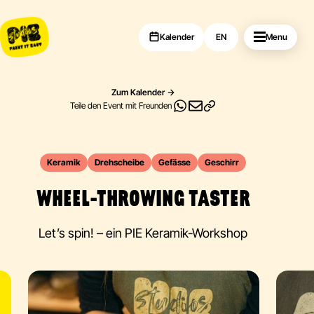
Kalender
EN
Menu
Zum Kalender
Teile den Event mit Freunden
Keramik
Drehscheibe
Gefässe
Geschirr
WHEEL-THROWING TASTER
Let’s spin! – ein PIE Keramik-Workshop