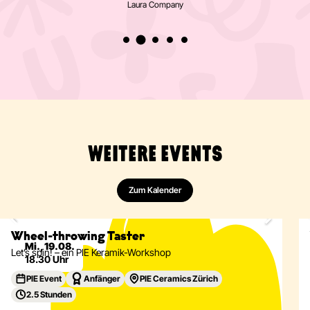
Laura Company
WEITERE EVENTS
Zum Kalender
Keramik
Drehscheibe
Gefässe
Geschirr
Nur noch 2 Plätze
Eventdetails
Wheel-throwing Taster
Mi., 19.08.
Let’s spin! – ein PIE Keramik-Workshop
18.30 Uhr
PIE Event
Anfänger
PIE Ceramics Zürich
2.5 Stunden