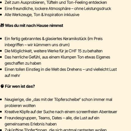
Zeit zum Ausprobieren, Tüfteln und Ton-Feeling entdecken
Eine freundliche, lockere Atmosphäre – ohne Leistungsdruck
Alle Werkzeuge, Ton & Inspiration inklusive
🎁 Was du mit nach Hause nimmst
Ein fertig gebranntes & glasiertes Keramikstück (im Preis
inbegriffen – wir kümmern uns drum)
Die Möglichkeit, weitere Werke für je CHF 15 zu behalten
Das herrliche Gefühl, aus einem Klumpen Ton etwas Eigenes
geschaffen zu haben
Einen tollen Einstieg in die Welt des Drehens – und vielleicht Lust
auf mehr
🧠 Für wen ist das?
Neugierige, die „das mit der Töpferscheibe“ schon immer mal
probieren wollten
Kreative Köpfe auf der Suche nach einem screenfreien Abenteuer
Freundesgruppen, Teams, Dates – alle, die Lust auf ein
gemeinsames Erlebnis haben
Zukünftige Töpfer*innen, die sich erstmal rantasten wollen