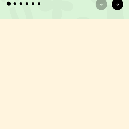
Fun mitten in Zürich
Für Neugierige & Macher:innen
Bye Alltag, hallo gute Laune!
Zürich
Neu: The Action Painting