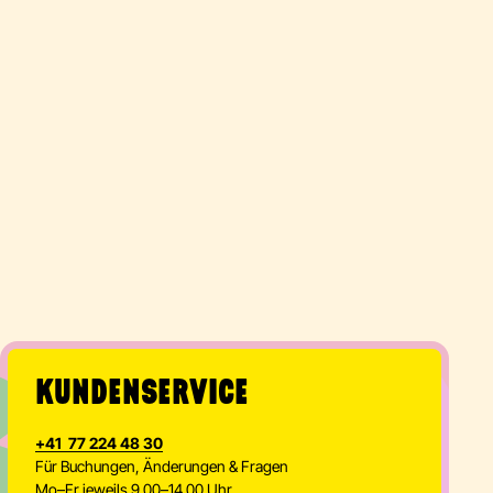
Gutschein kaufen
MEMBERSHIPS
Mitglied werden im coolsten Malstudio ever
Memberships entdecken
KUNDENSERVICE
+41 77 224 48 30
Für Buchungen, Änderungen & Fragen
Mo–Fr jeweils 9.00–14.00 Uhr