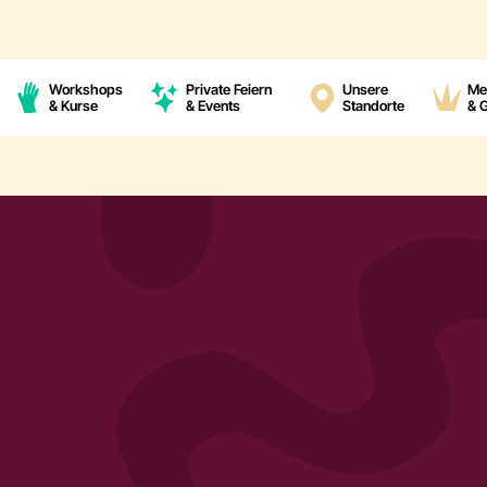
Workshops
Private Feiern
Unsere
Me
& Kurse
& Events
Standorte
& 