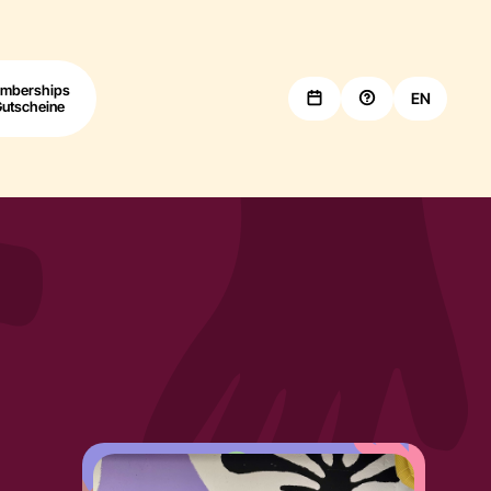
mberships
EN
Gutscheine