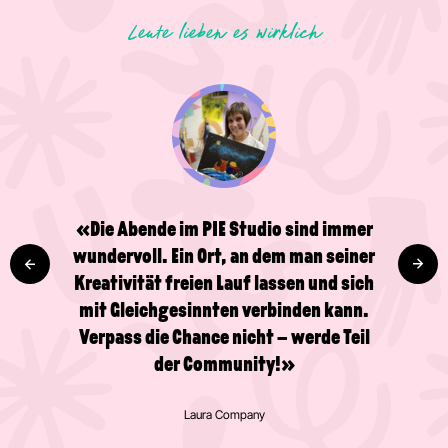
Leute lieben es wirklich
«Ein grossartiger Ort, um einen
kleinen Glücksschub zu bekommen
und kreativ zu sein! Wundervolle
Menschen und eine tolle Atmosphäre –
ein Besuch lohnt sich definitiv. Ich
habe bereits mehrere Zeichen- und
Malkurse im Studio gemacht und freue
mich riesig, dass jetzt auch ein Café
dazugehört!»
Valentijn Broeken