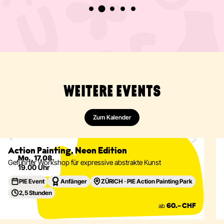
WEITERE EVENTS
Zum Kalender
Malen
Abstrakt
Acryl
Action Painting
Eventdetails
Action Painting, Neon Edition
Mo., 17.08.
Geführter Workshop für expressive abstrakte Kunst
19.00 Uhr
PIE Event
Anfänger
ZÜRICH · PIE Action Painting Park
2,5 Stunden
ab
60.– CHF