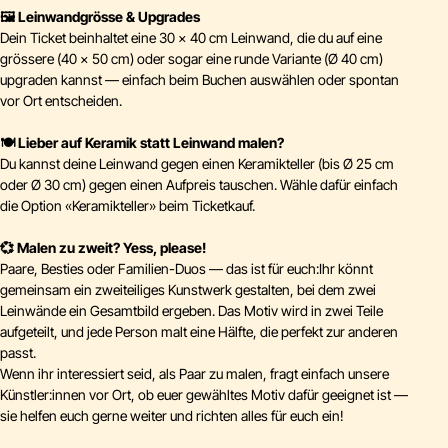
🖼️ Leinwandgrösse & Upgrades
Dein Ticket beinhaltet eine 30 × 40 cm Leinwand, die du auf eine
grössere (40 × 50 cm) oder sogar eine runde Variante (Ø 40 cm)
upgraden kannst — einfach beim Buchen auswählen oder spontan
vor Ort entscheiden.
🍽️ Lieber auf Keramik statt Leinwand malen?
Du kannst deine Leinwand gegen einen Keramikteller (bis Ø 25 cm
oder Ø 30 cm) gegen einen Aufpreis tauschen. Wähle dafür einfach
die Option «Keramikteller» beim Ticketkauf.
💞 Malen zu zweit? Yess, please!
Paare, Besties oder Familien-Duos — das ist für euch:Ihr könnt
gemeinsam ein zweiteiliges Kunstwerk gestalten, bei dem zwei
Leinwände ein Gesamtbild ergeben. Das Motiv wird in zwei Teile
aufgeteilt, und jede Person malt eine Hälfte, die perfekt zur anderen
passt.
Wenn ihr interessiert seid, als Paar zu malen, fragt einfach unsere
Künstler:innen vor Ort, ob euer gewähltes Motiv dafür geeignet ist —
sie helfen euch gerne weiter und richten alles für euch ein!