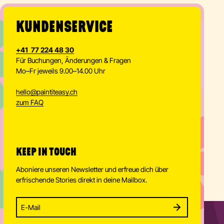
KUNDENSERVICE
+41 77 224 48 30
Für Buchungen, Änderungen & Fragen
Mo–Fr jeweils 9.00–14.00 Uhr
hello
@
paintiteasy.ch
zum FAQ
KEEP IN TOUCH
Aboniere unseren Newsletter und erfreue dich über
erfrischende Stories direkt in deine Mailbox.
Enter your email address to subscribe
Subscribe to our newsletter and stay updated.
SUBSCRIBE
Provide your email address to subscribe. For e.g 