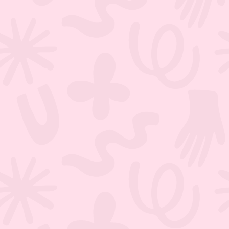
«Die Abende im PIE Studio sind immer
wundervoll. Ein Ort, an dem man seiner
Kreativität freien Lauf lassen und sich
mit Gleichgesinnten verbinden kann.
Verpass die Chance nicht – werde Teil
der Community!»
Laura Company