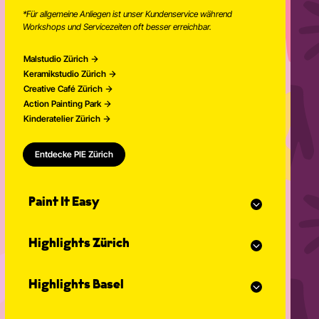
*Für allgemeine Anliegen ist unser Kundenservice während
Workshops und Servicezeiten oft besser erreichbar.
Malstudio Zürich
Keramikstudio Zürich
Creative Café Zürich
Action Painting Park
Kinderatelier Zürich
Entdecke PIE Zürich
Paint It Easy
Unser Kalender
Highlights Zürich
Eventplaner für Feiern
Studio Classes
Malkurs
Offenes Atelier
Highlights Basel
Malen für Erwachsene
Community Events
Action Painting
Unser Team
Malkurs
Graffitikurse