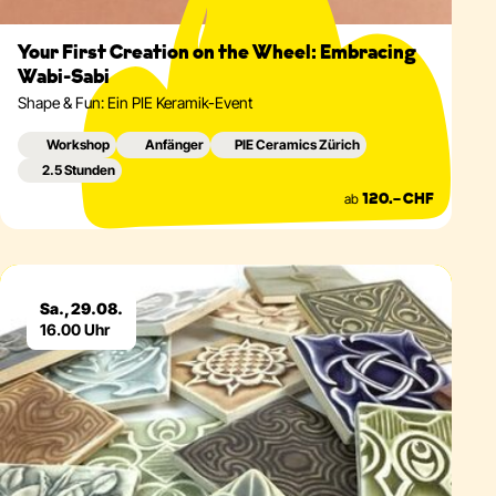
Your First Creation on the Wheel: Embracing
Wabi-Sabi
Shape & Fun: Ein PIE Keramik-Event
Workshop
Anfänger
PIE Ceramics Zürich
2.5 Stunden
ab
120.– CHF
Eventdetails
Sa., 29.08.
16.00 Uhr