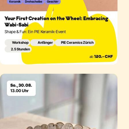
Keramik
Drehscheibe
Geschirr
Your First Creation on the Wheel: Embracing
Wabi-Sabi
Shape & Fun: Ein PIE Keramik-Event
Workshop
Anfänger
PIE Ceramics Zürich
2.5 Stunden
ab
120.– CHF
Eventdetails
So., 30.08.
13.00 Uhr