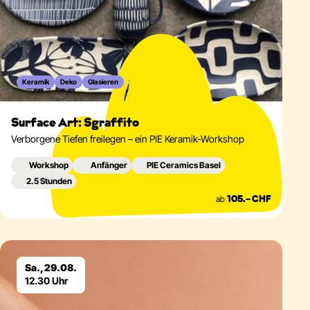
Keramik
Deko
Glasieren
Surface Art: Sgraffito
Verborgene Tiefen freilegen – ein PIE Keramik-Workshop
Workshop
Anfänger
PIE Ceramics Basel
2.5 Stunden
ab
105.– CHF
Eventdetails
Sa., 29.08.
12.30 Uhr