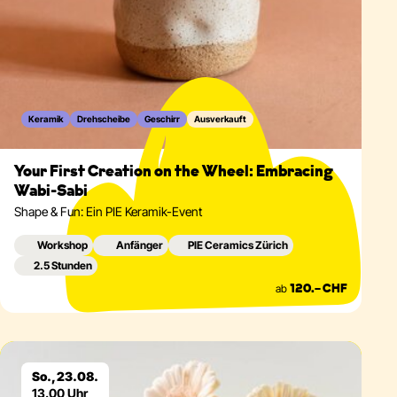
Keramik
Drehscheibe
Geschirr
Ausverkauft
Your First Creation on the Wheel: Embracing
Wabi-Sabi
Shape & Fun: Ein PIE Keramik-Event
Workshop
Anfänger
PIE Ceramics Zürich
2.5 Stunden
ab
120.– CHF
Eventdetails
So., 23.08.
13.00 Uhr