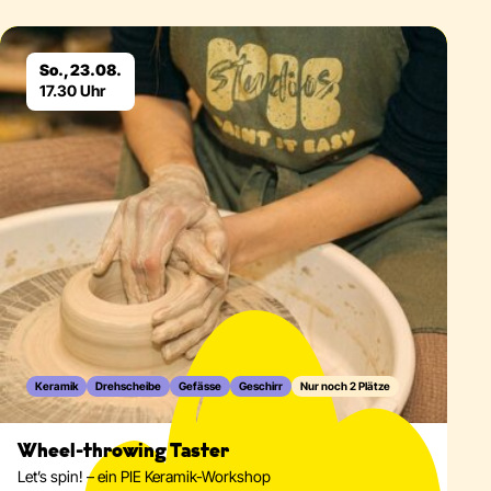
Eventdetails
So., 23.08.
17.30 Uhr
Keramik
Drehscheibe
Gefässe
Geschirr
Nur noch 2 Plätze
Wheel-throwing Taster
Let’s spin! – ein PIE Keramik-Workshop