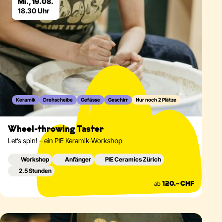
Mi., 19.08.
18.30 Uhr
Keramik
Drehscheibe
Gefässe
Geschirr
Nur noch 2 Plätze
Wheel-throwing Taster
Let’s spin! – ein PIE Keramik-Workshop
Workshop
Anfänger
PIE Ceramics Zürich
2.5 Stunden
ab
120.– CHF
Eventdetails