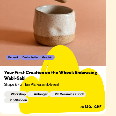
Keramik
Drehscheibe
Geschirr
Your First Creation on the Wheel: Embracing
Wabi-Sabi
Shape & Fun: Ein PIE Keramik-Event
Workshop
Anfänger
PIE Ceramics Zürich
2.5 Stunden
ab
120.– CHF