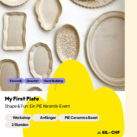
Keramik
Geschirr
Hand Building
My First Plate
Shape & Fun: Ein PIE Keramik-Event
Workshop
Anfänger
PIE Ceramics Basel
2 Stunden
ab
65.– CHF