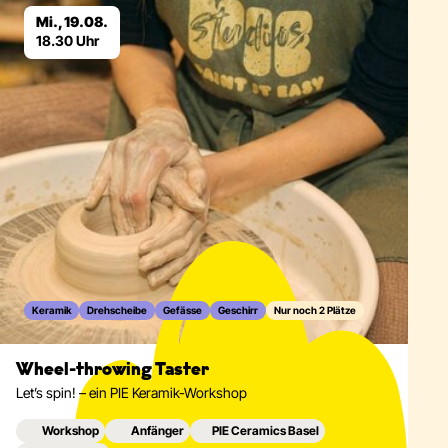
Mi., 19.08.
18.30 Uhr
Keramik
Drehscheibe
Gefässe
Geschirr
Nur noch 2 Plätze
Wheel-throwing Taster
Let’s spin! – ein PIE Keramik-Workshop
Workshop
Anfänger
PIE Ceramics Basel