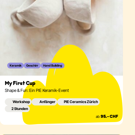
Keramik
Geschirr
Hand Building
My First Cup
Shape & Fun: Ein PIE Keramik-Event
Workshop
Anfänger
PIE Ceramics Zürich
2 Stunden
ab
95.– CHF