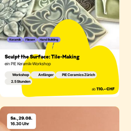
Keramik
Fliesen
Hand Building
Sculpt the Surface: Tile-Making
ein PIE Keramik-Workshop
Workshop
Anfänger
PIE Ceramics Zürich
2.5 Stunden
ab
110.– CHF
Eventdetails
Sa., 29.08.
16.30 Uhr