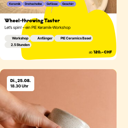
Keramik
Drehscheibe
Gefässe
Geschirr
Wheel-throwing Taster
Let’s spin! – ein PIE Keramik-Workshop
Workshop
Anfänger
PIE Ceramics Basel
2.5 Stunden
ab
120.– CHF
Eventdetails
Di., 25.08.
18.30 Uhr