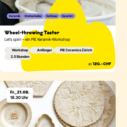
Keramik
Drehscheibe
Gefässe
Geschirr
Wheel-throwing Taster
Let’s spin! – ein PIE Keramik-Workshop
Workshop
Anfänger
PIE Ceramics Zürich
2.5 Stunden
ab
120.– CHF
Eventdetails
Fr., 21.08.
18.30 Uhr