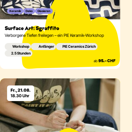
Keramik
Deko
Glasieren
Surface Art: Sgraffito
Verborgene Tiefen freilegen – ein PIE Keramik-Workshop
Workshop
Anfänger
PIE Ceramics Zürich
2.5 Stunden
ab
95.– CHF
Eventdetails
Fr., 21.08.
18.30 Uhr