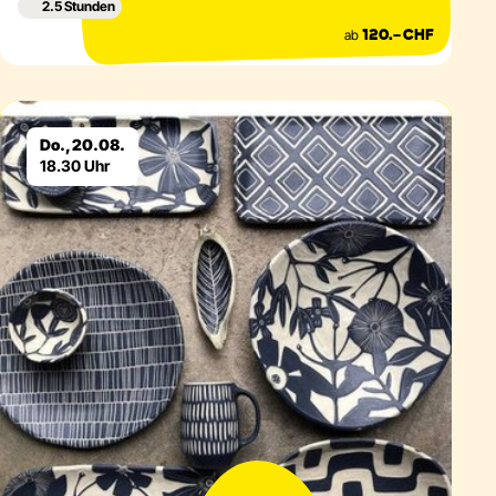
2.5 Stunden
ab
120.– CHF
Eventdetails
Do., 20.08.
18.30 Uhr