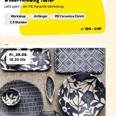
Wheel-throwing Taster
Let’s spin! – ein PIE Keramik-Workshop
Workshop
Anfänger
PIE Ceramics Zürich
2.5 Stunden
ab
120.– CHF
Eventdetails
Fr., 28.08.
18.30 Uhr