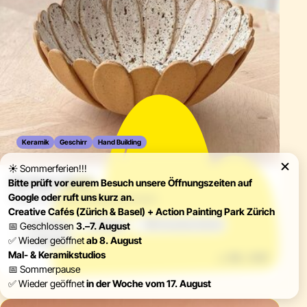
Keramik
Geschirr
Hand Building
☀️ Sommerferien!!!
My Super Bowl
Bitte prüft vor eurem Besuch unsere Öffnungszeiten auf
Google oder ruft uns kurz an.
Shape & Fun: Ein PIE Keramik-Event
Creative Cafés (Zürich & Basel) + Action Painting Park Zürich
Workshop
Anfänger
PIE Ceramics Zürich
📅 Geschlossen
3.–7. August
✅ Wieder geöffnet
ab 8. August
2.5 Stunden
Mal- & Keramikstudios
ab
95.– CHF
📅 Sommerpause
✅ Wieder geöffnet
in der Woche vom 17. August