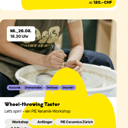
ab
120.– CHF
Eventdetails
Mi., 26.08.
18.30 Uhr
Keramik
Drehscheibe
Gefässe
Geschirr
Wheel-throwing Taster
Let’s spin! – ein PIE Keramik-Workshop
Workshop
Anfänger
PIE Ceramics Zürich