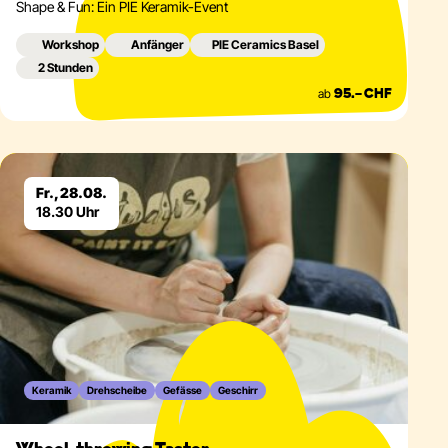
Shape & Fun: Ein PIE Keramik-Event
Workshop
Anfänger
PIE Ceramics Basel
2 Stunden
ab
95.– CHF
Eventdetails
Fr., 28.08.
18.30 Uhr
Keramik
Drehscheibe
Gefässe
Geschirr