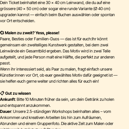
Dein Ticket beinhaltet eine 30 × 40 cm Leinwand, die du auf eine
grössere (40 × 50 cm) oder sogar eine runde Variante (Ø 40 cm)
upgraden kannst — einfach beim Buchen auswählen oder spontan
vor Ort entscheiden.
💞 Malen zu zweit? Yess, please!
Paare, Besties oder Familien-Duos — das ist für euch:Ihr könnt
gemeinsam ein zweiteiliges Kunstwerk gestalten, bei dem zwei
Leinwände ein Gesamtbild ergeben. Das Motiv wird in zwei Teile
aufgeteilt, und jede Person malt eine Hälfte, die perfekt zur anderen
passt.
Wenn ihr interessiert seid, als Paar zu malen, fragt einfach unsere
Künstler:innen vor Ort, ob euer gewähltes Motiv dafür geeignet ist —
sie helfen euch gerne weiter und richten alles für euch ein!
📋 Gut zu wissen
Ankunft
: Bitte 10 Minuten früher da sein, um dein Getränk zu holen
und entspannt anzukommen.
Dauer
: Unsere 2.5-stündigen Workshops beinhalten alles – vom
Ankommen und kreativen Arbeiten bis hin zum Aufräumen,
Abrunden und einem Gruppenfoto. Die aktive Zeit zum Malen oder