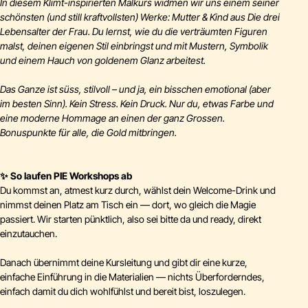
In diesem Klimt-inspirierten Malkurs widmen wir uns einem seiner
schönsten (und still kraftvollsten) Werke: Mutter & Kind aus Die drei
Lebensalter der Frau. Du lernst, wie du die verträumten Figuren
malst, deinen eigenen Stil einbringst und mit Mustern, Symbolik
und einem Hauch von goldenem Glanz arbeitest.
Das Ganze ist süss, stilvoll – und ja, ein bisschen emotional (aber
im besten Sinn). Kein Stress. Kein Druck. Nur du, etwas Farbe und
eine moderne Hommage an einen der ganz Grossen.
Bonuspunkte für alle, die Gold mitbringen.
✨
So laufen PIE Workshops ab
Du kommst an, atmest kurz durch, wählst dein Welcome-Drink und
nimmst deinen Platz am Tisch ein — dort, wo gleich die Magie
passiert. Wir starten pünktlich, also sei bitte da und ready, direkt
einzutauchen.
Danach übernimmt deine Kursleitung und gibt dir eine kurze,
einfache Einführung in die Materialien — nichts Überforderndes,
einfach damit du dich wohlfühlst und bereit bist, loszulegen.