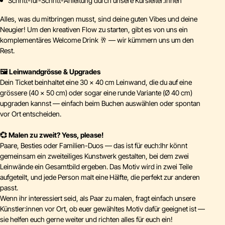
Schritt-für-Schritt-Anleitung durch unsere Kursleiter:innen
Alles, was du mitbringen musst, sind deine guten Vibes und deine
Neugier! Um den kreativen Flow zu starten, gibt es von uns ein
komplementäres Welcome Drink 🥂 — wir kümmern uns um den
Rest.
🖼️ Leinwandgrösse & Upgrades
Dein Ticket beinhaltet eine 30 × 40 cm Leinwand, die du auf eine
grössere (40 × 50 cm) oder sogar eine runde Variante (Ø 40 cm)
upgraden kannst — einfach beim Buchen auswählen oder spontan
vor Ort entscheiden.
💞 Malen zu zweit? Yess, please!
Paare, Besties oder Familien-Duos — das ist für euch:Ihr könnt
gemeinsam ein zweiteiliges Kunstwerk gestalten, bei dem zwei
Leinwände ein Gesamtbild ergeben. Das Motiv wird in zwei Teile
aufgeteilt, und jede Person malt eine Hälfte, die perfekt zur anderen
passt.
Wenn ihr interessiert seid, als Paar zu malen, fragt einfach unsere
Künstler:innen vor Ort, ob euer gewähltes Motiv dafür geeignet ist —
sie helfen euch gerne weiter und richten alles für euch ein!