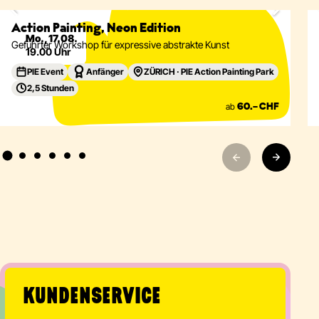
Eventdetails
Action Painting, Neon Edition
Mo., 17.08.
Geführter Workshop für expressive abstrakte Kunst
19.00 Uhr
PIE Event
Anfänger
ZÜRICH · PIE Action Painting Park
2,5 Stunden
ab
60.– CHF
KUNDENSERVICE