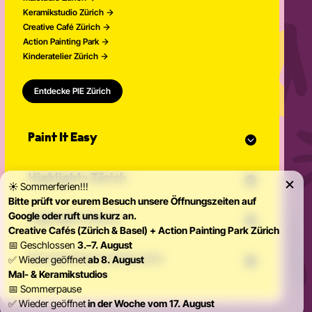
Keramikstudio Zürich
Creative Café Zürich
Action Painting Park
Kinderatelier Zürich
Entdecke PIE Zürich
Paint It Easy
Unser Kalender
Highlights Zürich
Eventplaner für Feiern
☀️ Sommerferien!!!
Studio Classes
Bitte prüft vor eurem Besuch unsere Öffnungszeiten auf
Malkurs
Offenes Atelier
Google oder ruft uns kurz an.
Highlights Basel
Malen für Erwachsene
Community Events
Creative Cafés (Zürich & Basel) + Action Painting Park Zürich
Action Painting
Unser Team
📅 Geschlossen
3.–7. August
Malkurs
Graffitikurse
News
Private Feiern & Events
✅ Wieder geöffnet
ab 8. August
Malen für Erwachsene
Töpferkurse
Kontakt
Mal- & Keramikstudios
Action Painting
Töpfern auf der Drehscheibe
📅 Sommerpause
Teamevents
Graffitikurse
Keramikkurs
✅ Wieder geöffnet
Birthday Parties
in der Woche vom 17. August
Töpferkurse
Keramik bemalen Kurs