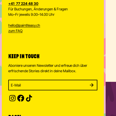
+41 77 224 48 30
Für Buchungen, Änderungen & Fragen
Mo–Fr jeweils 9.00–14.00 Uhr
hello
@
paintiteasy.ch
zum FAQ
KEEP IN TOUCH
Aboniere unseren Newsletter und erfreue dich über
erfrischende Stories direkt in deine Mailbox.
Enter your email address to subscribe
Subscribe to our newsletter and stay updated.
SUBSCRIBE
Provide your email address to subscribe. For e.g 