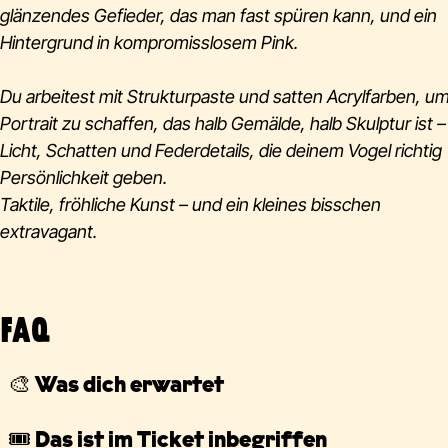
glänzendes Gefieder, das man fast spüren kann, und ein
Hintergrund in kompromisslosem Pink.
Du arbeitest mit Strukturpaste und satten Acrylfarben, um
Portrait zu schaffen, das halb Gemälde, halb Skulptur ist –
Licht, Schatten und Federdetails, die deinem Vogel richtig
Persönlichkeit geben.
Taktile, fröhliche Kunst – und ein kleines bisschen
extravagant.
FAQ
🎨 Was dich erwartet
Wir empfehlen dir,
10–15 Minuten vor Beginn
deines
🎟️ Das ist im Ticket inbegriffen