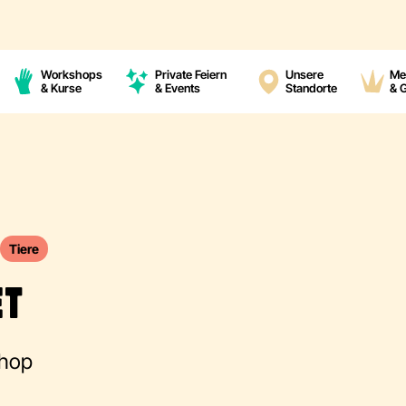
Workshops
Private Feiern
Unsere
Me
& Kurse
& Events
Standorte
& 
Tiere
ET
shop