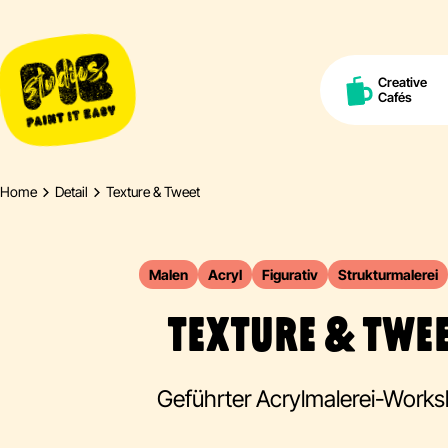
Creative
Cafés
Home
Detail
Texture & Tweet
Malen
Acryl
Figurativ
Strukturmalerei
TEXTURE & TWE
Geführter Acrylmalerei-Work