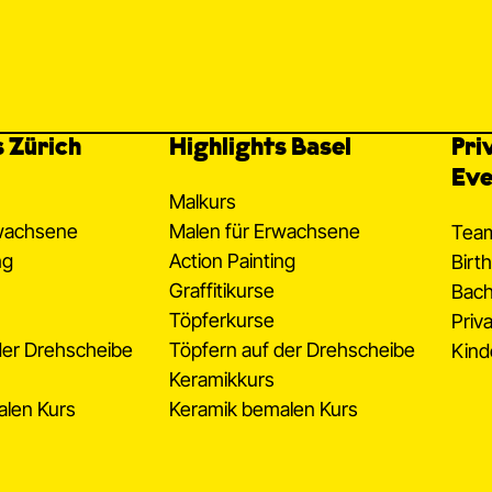
s Zürich
Highlights Basel
Pri
Eve
Malkurs
rwachsene
Malen für Erwachsene
Tea
ng
Action Painting
Birt
Graffitikurse
Bach
Töpferkurse
Priv
der Drehscheibe
Töpfern auf der Drehscheibe
Kind
Keramikkurs
alen Kurs
Keramik bemalen Kurs