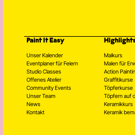
Paint It Easy
Highlight
Unser Kalender
Malkurs
Eventplaner für Feiern
Malen für E
Studio Classes
Action Painti
Offenes Atelier
Graffitikurse
Community Events
Töpferkurse
Unser Team
Töpfern auf 
News
Keramikkurs
Kontakt
Keramik bem
Newsletter