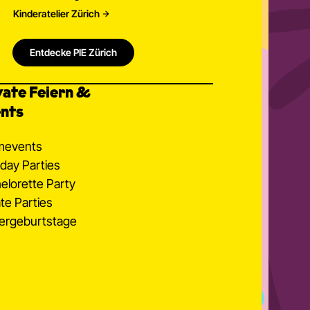
Kinderatelier Zürich
Entdecke PIE Zürich
vate Feiern &
nts
mevents
hday Parties
elorette Party
ate Parties
ergeburtstage