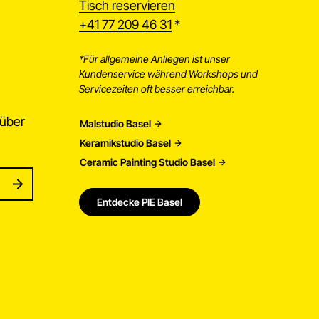
Tisch reservieren
+41 77 209 46 31
*
*Für allgemeine Anliegen ist unser
Kundenservice während Workshops und
Servicezeiten oft besser erreichbar.
 über
Malstudio Basel
Keramikstudio Basel
Ceramic Painting Studio Basel
subscribe
SUBSCRIBE
Entdecke PIE Basel
to subscribe. For e.g abc@xyz.com