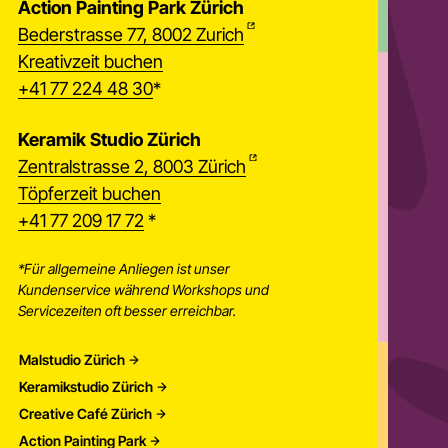
Action Painting Park Zürich
Bederstrasse 77, 8002 Zurich
Kreativzeit buchen
+41 77 224 48 30
*
Keramik Studio Zürich
Zentralstrasse 2, 8003 Zürich
Töpferzeit buchen
+41 77 209 17 72
*
*Für allgemeine Anliegen ist unser
Kundenservice während Workshops und
Servicezeiten oft besser erreichbar.
Malstudio Zürich
Keramikstudio Zürich
Creative Café Zürich
Action Painting Park