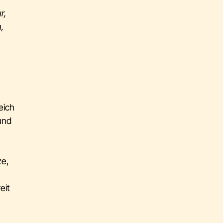
r,
,
eich
 und
ze,
eit