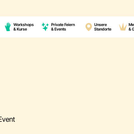
Workshops
Private Feiern
Unsere
Me
& Kurse
& Events
Standorte
& 
-Event