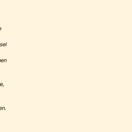
e
sel
hen
re,
en.