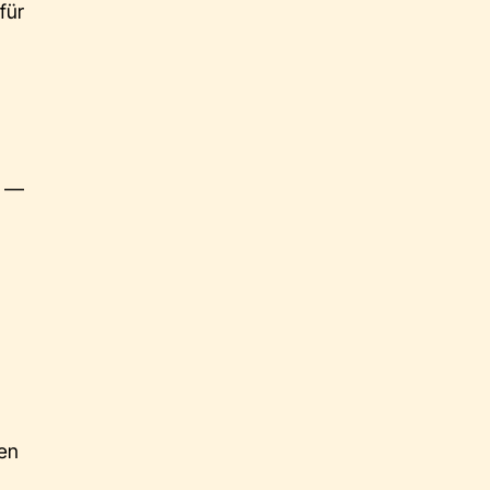
für
n —
nen