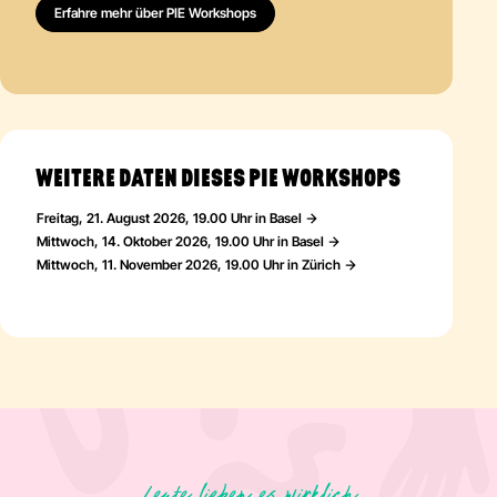
Tage für dich auf
. Danach können wir eine weitere
Erfahre mehr über PIE Workshops
Aufbewahrung leider nicht garantieren.
Obwohl wir mit allen Kunstwerken sorgfältig umgehen,
übernehmen wir keine Haftung für Verlust oder Beschädigungen
während der Aufbewahrung.
WEITERE DATEN DIESES PIE WORKSHOPS
Freitag, 21. August 2026, 19.00 Uhr in Basel
Mittwoch, 14. Oktober 2026, 19.00 Uhr in Basel
Mittwoch, 11. November 2026, 19.00 Uhr in Zürich
Leute lieben es wirklich