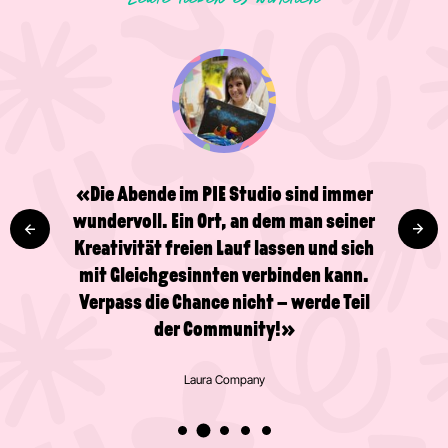
«Ein grossartiger Ort, um einen
kleinen Glücksschub zu bekommen
und kreativ zu sein! Wundervolle
Menschen und eine tolle Atmosphäre –
ein Besuch lohnt sich definitiv. Ich
habe bereits mehrere Zeichen- und
Malkurse im Studio gemacht und freue
mich riesig, dass jetzt auch ein Café
dazugehört!»
Valentijn Broeken