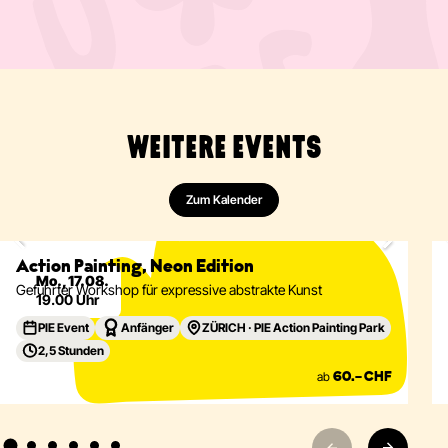
WEITERE EVENTS
Zum Kalender
Malen
Abstrakt
Acryl
Action Painting
Eventdetails
Action Painting, Neon Edition
Mo., 17.08.
Geführter Workshop für expressive abstrakte Kunst
19.00 Uhr
PIE Event
Anfänger
ZÜRICH · PIE Action Painting Park
2,5 Stunden
ab
60.– CHF