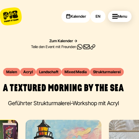
Kalender
EN
Menu
Zum Kalender
Teile den Event mit Freunden
Malen
Acryl
Landschaft
Mixed Media
Strukturmalerei
A TEXTURED MORNING BY THE SEA
Geführter Strukturmalerei-Workshop mit Acryl